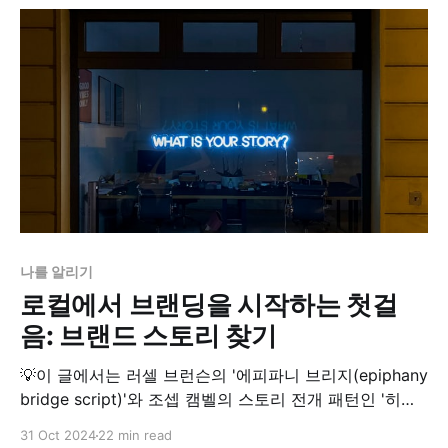
있을까요? 지난 10월 23일, 성수동 KT&G 상상플래닛에서
열린 「2024 소셜 임팩트 챕터(SIC)
나를 알리기
로컬에서 브랜딩을 시작하는 첫걸
음: 브랜드 스토리 찾기
💡이 글에서는 러셀 브런슨의 '에피파니 브리지(epiphany
bridge script)'와 조셉 캠벨의 스토리 전개 패턴인 '히어
로즈 저니' 방식을 적용해 어떻게 자신의 스토리를 찾고
31 Oct 2024
22 min read
성공적으로 알릴 수 있는지 단계별로 설명합니다. 막 시작